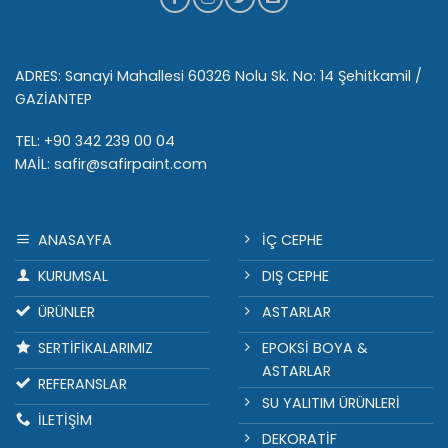
ADRES: Sanayi Mahallesi 60326 Nolu Sk. No: 14 Şehitkamil /
GAZİANTEP
TEL: +90 342 239 00 04
MAİL: safir@safirpaint.com
ANASAYFA
İÇ CEPHE
KURUMSAL
DIŞ CEPHE
ÜRÜNLER
ASTARLAR
SERTİFİKALARIMIZ
EPOKSİ BOYA &
ASTARLAR
REFERANSLAR
SU YALITIM ÜRÜNLERİ
İLETİŞİM
DEKORATİF