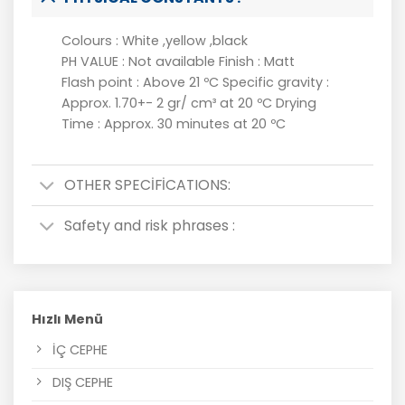
Colours : White ,yellow ,black
PH VALUE : Not available Finish : Matt
Flash point : Above 21 ºC Specific gravity :
Approx. 1.70+- 2 gr/ cm³ at 20 ºC Drying
Time : Approx. 30 minutes at 20 ºC
OTHER SPECİFİCATIONS:
Safety and risk phrases :
Hızlı Menü
İÇ CEPHE
DIŞ CEPHE